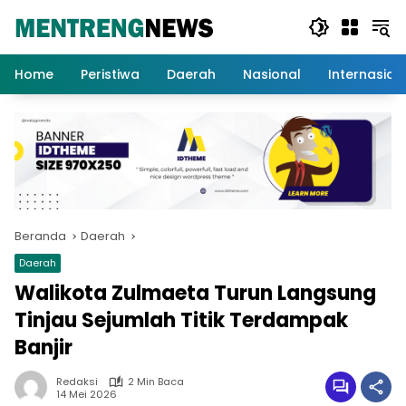
Langsung
ke
konten
Home
Peristiwa
Daerah
Nasional
Internasion
Beranda
Daerah
Daerah
Walikota Zulmaeta Turun Langsung
Tinjau Sejumlah Titik Terdampak
Banjir
Redaksi
2 Min Baca
14 Mei 2026