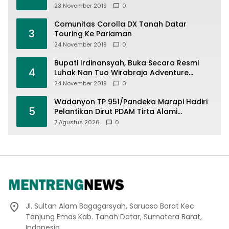
23 November 2019
0
Comunitas Corolla DX Tanah Datar
3
Touring Ke Pariaman
24 November 2019
0
Bupati Irdinansyah, Buka Secara Resmi
4
Luhak Nan Tuo Wirabraja Adventure
Offroad 2019
24 November 2019
0
Wadanyon TP 951/Pandeka Marapi Hadiri
5
Pelantikan Dirut PDAM Tirta Alami
Batusangkar, Dukung Sinergi BUMD dan
7 Agustus 2026
0
Keamanan Daerah
Jl. Sultan Alam Bagagarsyah, Saruaso Barat Kec.
Tanjung Emas Kab. Tanah Datar, Sumatera Barat,
Indonesia