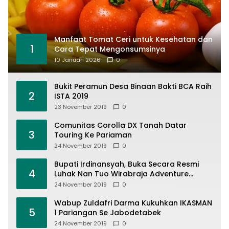
Manfaat Tomat Ceri untuk Kesehatan dan
1
Cara Tepat Mengonsumsinya
10 Januari 2026
0
Bukit Peramun Desa Binaan Bakti BCA Raih
2
ISTA 2019
23 November 2019
0
Comunitas Corolla DX Tanah Datar
3
Touring Ke Pariaman
24 November 2019
0
Bupati Irdinansyah, Buka Secara Resmi
4
Luhak Nan Tuo Wirabraja Adventure
Offroad 2019
24 November 2019
0
Wabup Zuldafri Darma Kukuhkan IKASMAN
5
1 Pariangan Se Jabodetabek
24 November 2019
0