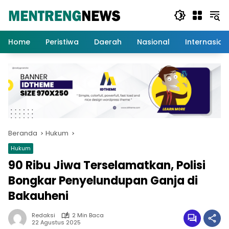
Langsung
ke
konten
Home
Peristiwa
Daerah
Nasional
Internasion
Beranda
Hukum
Hukum
90 Ribu Jiwa Terselamatkan, Polisi
Bongkar Penyelundupan Ganja di
Bakauheni
Redaksi
2 Min Baca
22 Agustus 2025