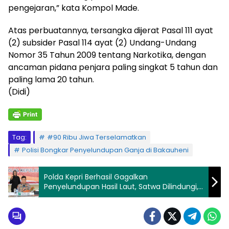
pengejaran,” kata Kompol Made.
Atas perbuatannya, tersangka dijerat Pasal 111 ayat
(2) subsider Pasal 114 ayat (2) Undang-Undang
Nomor 35 Tahun 2009 tentang Narkotika, dengan
ancaman pidana penjara paling singkat 5 tahun dan
paling lama 20 tahun.
(Didi)
Tag:
#90 Ribu Jiwa Terselamatkan
Polisi Bongkar Penyelundupan Ganja di Bakauheni
Polda Kepri Berhasil Gagalkan
Penyelundupan Hasil Laut, Satwa Dilindungi,
dan Penyalahgunaan Migas