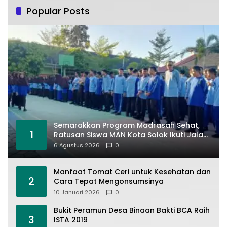
Popular Posts
Semarakkan Program Madrasah Sehat,
1
Ratusan Siswa MAN Kota Solok Ikuti Jalan
Santai
6 Agustus 2026
0
Manfaat Tomat Ceri untuk Kesehatan dan
2
Cara Tepat Mengonsumsinya
10 Januari 2026
0
Bukit Peramun Desa Binaan Bakti BCA Raih
3
ISTA 2019