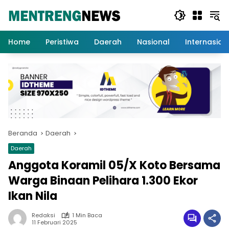
Langsung
ke
konten
Home
Peristiwa
Daerah
Nasional
Internasion
Beranda
Daerah
Daerah
Anggota Koramil 05/X Koto Bersama
Warga Binaan Pelihara 1.300 Ekor
Ikan Nila
Redaksi
1 Min Baca
11 Februari 2025