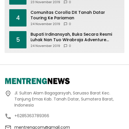
23 November 2019
0
Comunitas Corolla DX Tanah Datar
4
Touring Ke Pariaman
24 November 2019
0
Bupati Irdinansyah, Buka Secara Resmi
5
Luhak Nan Tuo Wirabraja Adventure
Offroad 2019
24 November 2019
0
Jl. Sultan Alam Bagagarsyah, Saruaso Barat Kec.
Tanjung Emas Kab. Tanah Datar, Sumatera Barat,
Indonesia
+6285363789366
mentrengcom@gmail.com