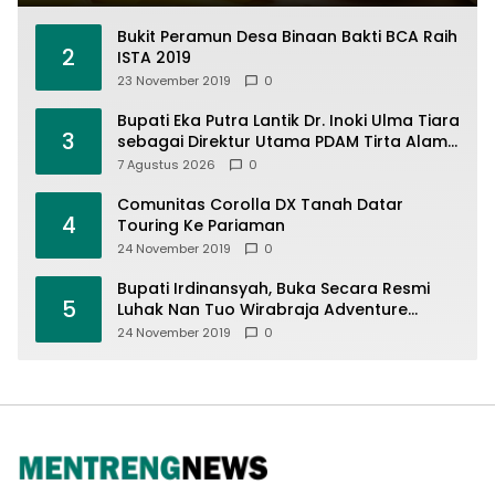
Bukit Peramun Desa Binaan Bakti BCA Raih
2
ISTA 2019
23 November 2019
0
Bupati Eka Putra Lantik Dr. Inoki Ulma Tiara
3
sebagai Direktur Utama PDAM Tirta Alami
Batusangkar, Tuntut Pelayanan Prima dan
7 Agustus 2026
0
Tata Kelola Profesional
Comunitas Corolla DX Tanah Datar
4
Touring Ke Pariaman
24 November 2019
0
Bupati Irdinansyah, Buka Secara Resmi
5
Luhak Nan Tuo Wirabraja Adventure
Offroad 2019
24 November 2019
0