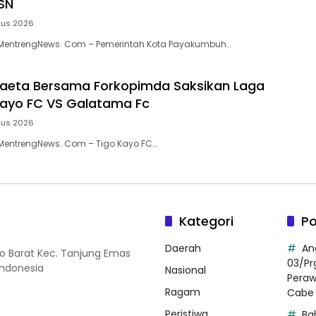
SN
tus 2026
entrengNews. Com – Pemerintah Kota Payakumbuh…
aeta Bersama Forkopimda Saksikan Laga
 Kayo FC VS Galatama Fc
tus 2026
entrengNews. Com – Tigo Kayo FC…
Kategori
Po
Daerah
An
so Barat Kec. Tanjung Emas
03/Pr
Indonesia
Nasional
Pera
Ragam
Cabe 
Peristiwa
Ba