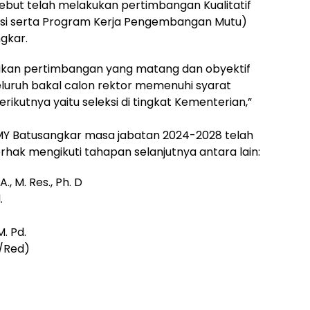
sebut telah melakukan pertimbangan Kualitatif
-Misi serta Program Kerja Pengembangan Mutu)
gkar.
rikan pertimbangan yang matang dan obyektif
uruh bakal calon rektor memenuhi syarat
erikutnya yaitu seleksi di tingkat Kementerian,”
N MY Batusangkar masa jabatan 2024-2028 telah
erhak mengikuti tahapan selanjutnya antara lain:
A., M. Res., Ph. D
.
M. Pd.
i/Red)