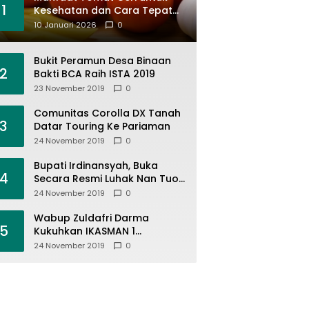
1
Kesehatan dan Cara Tepat
Mengonsumsinya
10 Januari 2026
0
Bukit Peramun Desa Binaan
2
Bakti BCA Raih ISTA 2019
23 November 2019
0
Comunitas Corolla DX Tanah
3
Datar Touring Ke Pariaman
24 November 2019
0
Bupati Irdinansyah, Buka
4
Secara Resmi Luhak Nan Tuo
Wirabraja Adventure Offroad
24 November 2019
0
2019
Wabup Zuldafri Darma
5
Kukuhkan IKASMAN 1
Pariangan Se Jabodetabek
24 November 2019
0