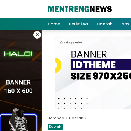
Langsung
ke
konten
Home
Peristiwa
Daerah
Nasi
×
Beranda
Daerah
Daerah