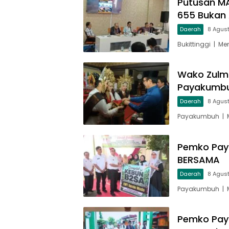
Putusan MA
655 Bukan 
Daerah
8 Agus
Bukittinggi | M
Wako Zulm
Payakumbu
Daerah
8 Agus
Payakumbuh | M
Pemko Pay
BERSAMA
Daerah
8 Agus
Payakumbuh | M
Pemko Pay