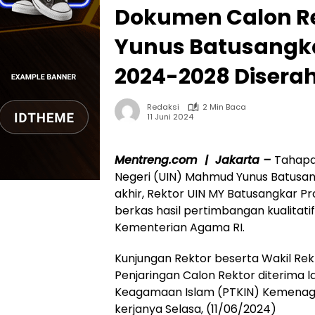
Dokumen Calon R
Yunus Batusangk
2024-2028 Diser
Redaksi
2 Min Baca
11 Juni 2024
Mentreng.com | Jakarta –
Tahapan
Negeri (UIN) Mahmud Yunus Batusa
akhir, Rektor UIN MY Batusangkar Pr
berkas hasil pertimbangan kualitat
Kementerian Agama RI.
Kunjungan Rektor beserta Wakil Rekt
Penjaringan Calon Rektor diterima la
Keagamaan Islam (PTKIN) Kemenag RI
kerjanya Selasa, (11/06/2024)