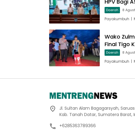
HPV Bagi A
Daerah
8 Agus
Payakumbuh | M
Wako Zulm
Final Tigo
Daerah
8 Agus
Payakumbuh | M
Jl. Sultan Alam Bagagarsyah, Sarua
Kab. Tanah Datar, Sumatera Barat, 
+6285363789366