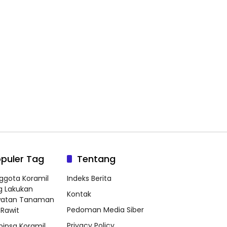
puler Tag
Tentang
ggota Koramil
Indeks Berita
g Lakukan
Kontak
watan Tanaman
Pedoman Media Siber
Rawit
Privacy Policy
binsa Koramil