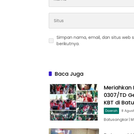
Simpan nama, email, dan situs web 
berikutnya.
Baca Juga
Meriahkan 
0307/TD Ge
KBT di Bat
Daerah
8 Agus
Batusangkar | 