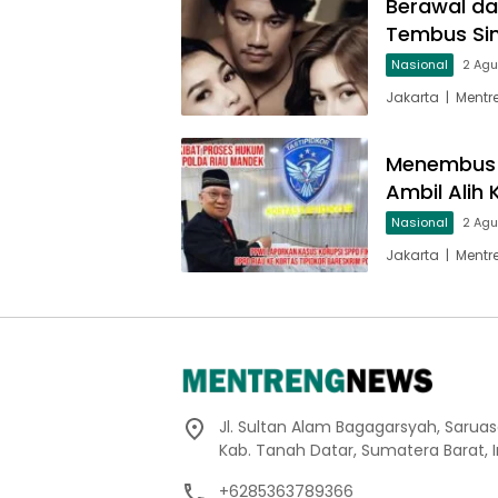
Berawal da
Tembus Sine
Nasional
2 Ag
Jakarta | Mentr
Menembus T
Ambil Alih 
Nasional
2 Ag
Jakarta | Ment
Jl. Sultan Alam Bagagarsyah, Sarua
Kab. Tanah Datar, Sumatera Barat, 
+6285363789366