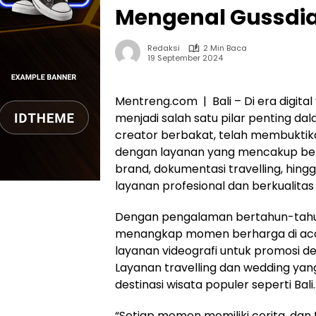
Mengenal Gussdian
Redaksi
2 Min Baca
19 September 2024
Mentreng.com | Bali – Di era digita
menjadi salah satu pilar penting dal
creator berbakat, telah membuktikan
dengan layanan yang mencakup ber
brand, dokumentasi travelling, hin
layanan profesional dan berkualitas 
Dengan pengalaman bertahun-tahun d
menangkap momen berharga di acar
layanan videografi untuk promosi de
Layanan travelling dan wedding yang
destinasi wisata populer seperti Bali.
“Setiap momen memiliki cerita, dan