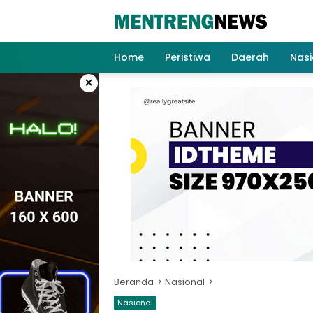
Langsung
ke
konten
Home
Peristiwa
Daerah
Nasi
×
Beranda
Nasional
Nasional