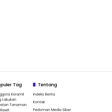
puler Tag
Tentang
ggota Koramil
Indeks Berita
g Lakukan
Kontak
watan Tanaman
Pedoman Media Siber
Rawit