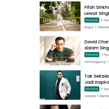
Fifah Sinkh
Lewat Sing
Nasional
5 Ag
Bogor | Mentren
David Char
dalam Singl
Nasional
4 Ag
Temanggung | M
Tak Sekada
Jadi Inspir
Nasional
3 Ag
Jakarta | Mentr