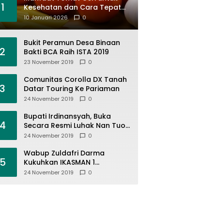
1
Kesehatan dan Cara Tepat
Mengonsumsinya
10 Januari 2026
0
Bukit Peramun Desa Binaan
2
Bakti BCA Raih ISTA 2019
23 November 2019
0
Comunitas Corolla DX Tanah
3
Datar Touring Ke Pariaman
24 November 2019
0
Bupati Irdinansyah, Buka
4
Secara Resmi Luhak Nan Tuo
Wirabraja Adventure Offroad
24 November 2019
0
2019
Wabup Zuldafri Darma
5
Kukuhkan IKASMAN 1
Pariangan Se Jabodetabek
24 November 2019
0