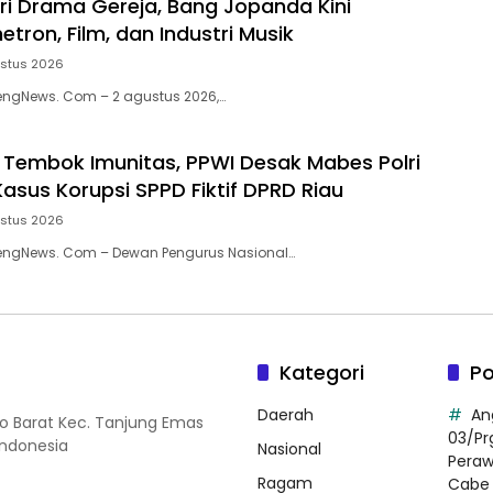
ri Drama Gereja, Bang Jopanda Kini
tron, Film, dan Industri Musik
ustus 2026
engNews. Com – 2 agustus 2026,…
embok Imunitas, PPWI Desak Mabes Polri
Kasus Korupsi SPPD Fiktif DPRD Riau
ustus 2026
rengNews. Com – Dewan Pengurus Nasional…
Kategori
Po
Daerah
An
so Barat Kec. Tanjung Emas
03/Pr
Indonesia
Nasional
Pera
Ragam
Cabe 