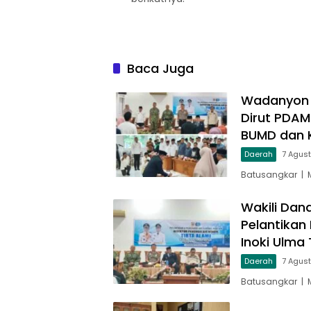
Baca Juga
Wadanyon T
Dirut PDAM
BUMD dan 
Daerah
7 Agus
Batusangkar | 
Wakili Dan
Pelantikan
Inoki Ulma 
Daerah
7 Agus
Batusangkar | 