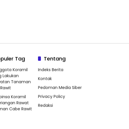
puler Tag
Tentang
ggota Koramil
Indeks Berita
g Lakukan
Kontak
watan Tanaman
Pedoman Media Siber
Rawit
Privacy Policy
binsa Koramil
riangan Rawat
Redaksi
man Cabe Rawit