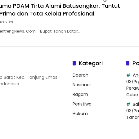
tama PDAM Tirta Alami Batusangkar, Tuntut
Prima dan Tata Kelola Profesional
tus 2026
entrengNews. Com – Bupati Tanah Datar,…
Kategori
Po
Daerah
An
so Barat Kec. Tanjung Emas
03/Pr
Indonesia
Nasional
Pera
Ragam
Cabe 
Peristiwa
Ba
03/Pa
Hukum
Tana