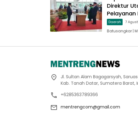
Direktur U
Pelayanan 
Daerah
7 Agus
Batusangkar | M
Jl. Sultan Alam Bagagarsyah, Sarua
Kab. Tanah Datar, Sumatera Barat, 
+6285363789366
mentrengcom@gmail.com