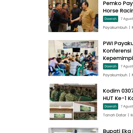
Pemko Pay
Horse Raci
Daerah
7 Agus
Payakumbuh | M
PWI Payaku
Konferensi
Kepemimp
Daerah
7 Agus
Payakumbuh | M
Kodim 030
HUT Ke-1 
Daerah
7 Agus
Tanah Datar | 
Bupati Eka 