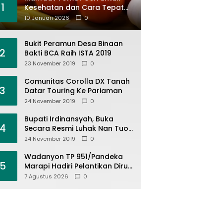
1
Kesehatan dan Cara Tepat
Mengonsumsinya
10 Januari 2026
0
Bukit Peramun Desa Binaan
2
Bakti BCA Raih ISTA 2019
23 November 2019
0
Comunitas Corolla DX Tanah
3
Datar Touring Ke Pariaman
24 November 2019
0
Bupati Irdinansyah, Buka
4
Secara Resmi Luhak Nan Tuo
Wirabraja Adventure Offroad
24 November 2019
0
2019
Wadanyon TP 951/Pandeka
5
Marapi Hadiri Pelantikan Dirut
PDAM Tirta Alami
7 Agustus 2026
0
Batusangkar, Dukung Sinergi
BUMD dan Keamanan Daerah