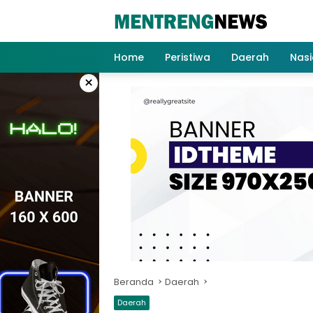
Langsung
ke
konten
Home
Peristiwa
Daerah
Nasi
×
Beranda
Daerah
Daerah