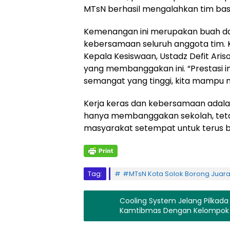
MTsN berhasil mengalahkan tim bas
Kemenangan ini merupakan buah dari
kebersamaan seluruh anggota tim. K
Kepala Kesiswaan, Ustadz Defit Aris
yang membanggakan ini. “Prestasi 
semangat yang tinggi, kita mampu me
Kerja keras dan kebersamaan adalah
hanya membanggakan sekolah, tetapi
masyarakat setempat untuk terus be
Tag:
#MTsN Kota Solok Borong Juara 
Cooling System Jelang Pilkada
Kamtibmas Dengan Kelompok 