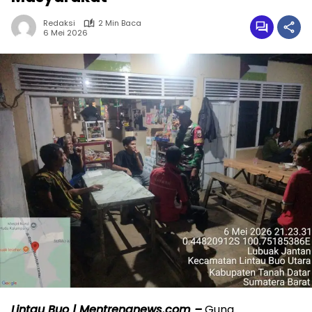
Redaksi
2 Min Baca
6 Mei 2026
Lintau Buo | Mentrengnews.com –
Guna