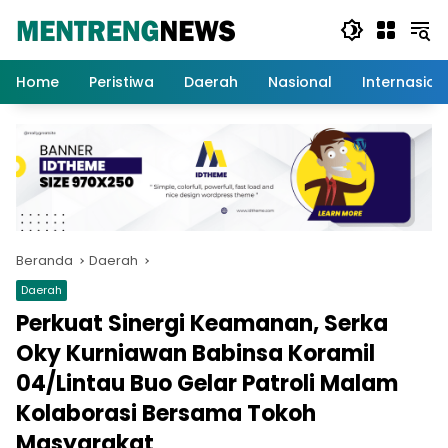
Langsung
ke
konten
Home
Peristiwa
Daerah
Nasional
Internasion
Beranda
Daerah
Daerah
Perkuat Sinergi Keamanan, Serka
Oky Kurniawan Babinsa Koramil
04/Lintau Buo Gelar Patroli Malam
Kolaborasi Bersama Tokoh
Masyarakat