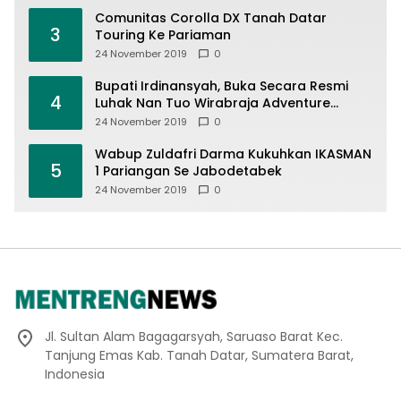
Comunitas Corolla DX Tanah Datar
3
Touring Ke Pariaman
24 November 2019
0
Bupati Irdinansyah, Buka Secara Resmi
4
Luhak Nan Tuo Wirabraja Adventure
Offroad 2019
24 November 2019
0
Wabup Zuldafri Darma Kukuhkan IKASMAN
5
1 Pariangan Se Jabodetabek
24 November 2019
0
Jl. Sultan Alam Bagagarsyah, Saruaso Barat Kec.
Tanjung Emas Kab. Tanah Datar, Sumatera Barat,
Indonesia