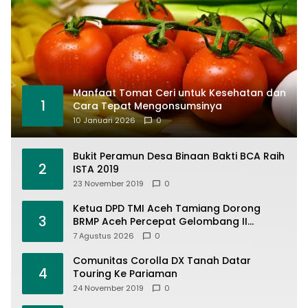
Manfaat Tomat Ceri untuk Kesehatan dan
1
Cara Tepat Mengonsumsinya
10 Januari 2026
0
Bukit Peramun Desa Binaan Bakti BCA Raih
2
ISTA 2019
23 November 2019
0
Ketua DPD TMI Aceh Tamiang Dorong
3
BRMP Aceh Percepat Gelombang II
Eksekusi Program Pascabencana untuk
7 Agustus 2026
0
Petani
Comunitas Corolla DX Tanah Datar
4
Touring Ke Pariaman
24 November 2019
0