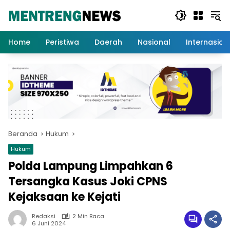
Langsung
ke
konten
Home
Peristiwa
Daerah
Nasional
Internasion
Beranda
Hukum
Hukum
Polda Lampung Limpahkan 6
Tersangka Kasus Joki CPNS
Kejaksaan ke Kejati
Redaksi
2 Min Baca
6 Juni 2024