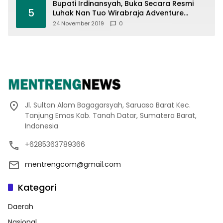
Bupati Irdinansyah, Buka Secara Resmi
5
Luhak Nan Tuo Wirabraja Adventure
Offroad 2019
24 November 2019
0
Jl. Sultan Alam Bagagarsyah, Saruaso Barat Kec.
Tanjung Emas Kab. Tanah Datar, Sumatera Barat,
Indonesia
+6285363789366
mentrengcom@gmail.com
Kategori
Daerah
Nasional