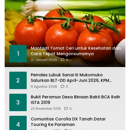
Manfaat Tomat Ceri untuk Kesehatan dan
1
Cara Tepat Mengonsumsinya
10 Januari 2026
0
Pemdes Lubuk Sanai III Mukomuko
2
Salurkan BLT-DD April-Juni 2026, KPM
Terima Rp900 Ribu
6 Agustus 2026
0
Bukit Peramun Desa Binaan Bakti BCA Raih
3
ISTA 2019
23 November 2019
0
Comunitas Corolla DX Tanah Datar
4
Touring Ke Pariaman