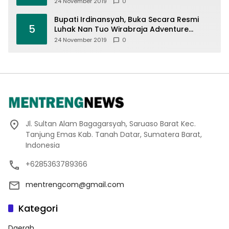
24 November 2019
0
Bupati Irdinansyah, Buka Secara Resmi
5
Luhak Nan Tuo Wirabraja Adventure
Offroad 2019
24 November 2019
0
Jl. Sultan Alam Bagagarsyah, Saruaso Barat Kec.
Tanjung Emas Kab. Tanah Datar, Sumatera Barat,
Indonesia
+6285363789366
mentrengcom@gmail.com
Kategori
Daerah