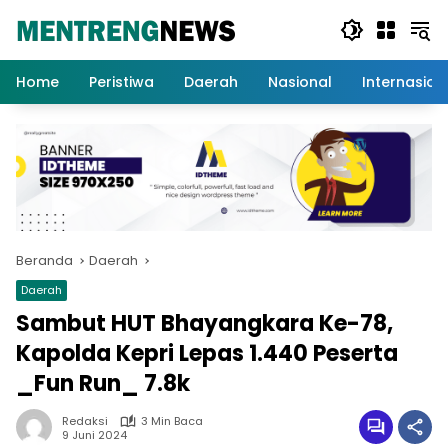
Langsung
ke
konten
Home
Peristiwa
Daerah
Nasional
Internasion
Beranda
Daerah
Daerah
Sambut HUT Bhayangkara Ke-78,
Kapolda Kepri Lepas 1.440 Peserta
_Fun Run_ 7.8k
Redaksi
3 Min Baca
9 Juni 2024