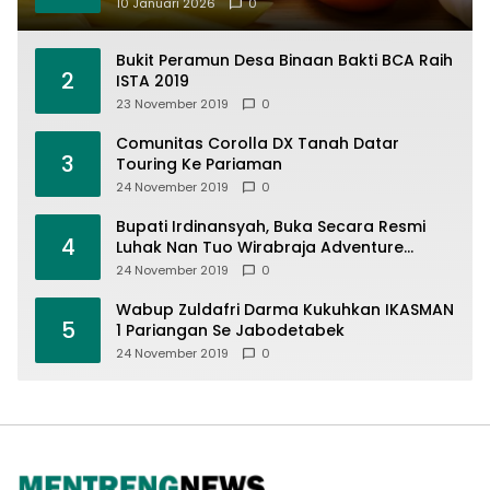
10 Januari 2026
0
Bukit Peramun Desa Binaan Bakti BCA Raih
2
ISTA 2019
23 November 2019
0
Comunitas Corolla DX Tanah Datar
3
Touring Ke Pariaman
24 November 2019
0
Bupati Irdinansyah, Buka Secara Resmi
4
Luhak Nan Tuo Wirabraja Adventure
Offroad 2019
24 November 2019
0
Wabup Zuldafri Darma Kukuhkan IKASMAN
5
1 Pariangan Se Jabodetabek
24 November 2019
0