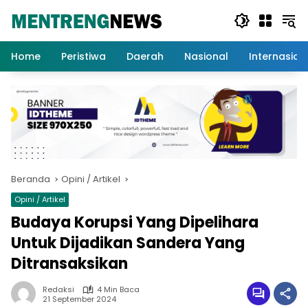
Langsung
ke
konten
Home
Peristiwa
Daerah
Nasional
Internasion
Beranda
Opini / Artikel
Opini / Artikel
Budaya Korupsi Yang Dipelihara
Untuk Dijadikan Sandera Yang
Ditransaksikan
Redaksi
4 Min Baca
21 September 2024