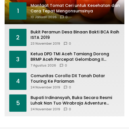
Manfaat Tomat Ceri untuk Kesehatan dan
1
Cara Tepat Mengonsumsinya
10 Januari 2026
0
Bukit Peramun Desa Binaan Bakti BCA Raih
2
ISTA 2019
23 November 2019
0
Ketua DPD TMI Aceh Tamiang Dorong
3
BRMP Aceh Percepat Gelombang II
Eksekusi Program Pascabencana untuk
7 Agustus 2026
0
Petani
Comunitas Corolla DX Tanah Datar
4
Touring Ke Pariaman
24 November 2019
0
Bupati Irdinansyah, Buka Secara Resmi
5
Luhak Nan Tuo Wirabraja Adventure
Offroad 2019
24 November 2019
0